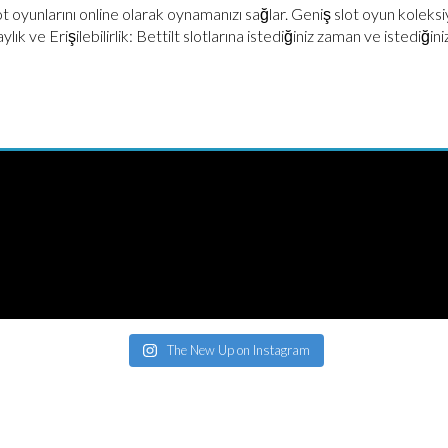
yi slot oyunlarını online olarak oynamanızı sağlar. Geniş slot oyun ko
ık ve Erişilebilirlik: Bettilt slotlarına istediğiniz zaman ve istediğin
Booking Inquiries:
booking@thenewup.com
Band:
band@thenewup.com
The New Up on Instagram