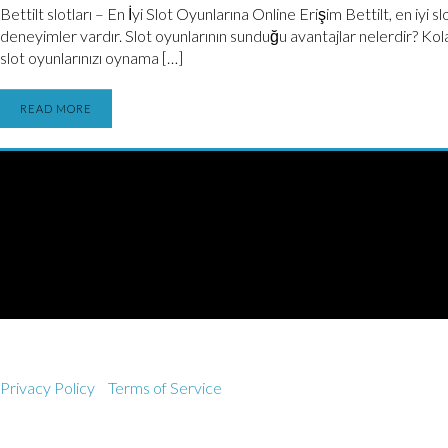
Bettilt slotları – En İyi Slot Oyunlarına Online Erişim Bettilt, en i
deneyimler vardır. Slot oyunlarının sunduğu avantajlar nelerdir? Kolayl
slot oyunlarınızı oynama […]
READ MORE
THE NEW UP
Licensing/Publishing Inquiries:
aj@roughtradepublishing.com
derek@bankrobbermusic.com
Privacy Policy
Terms of Service