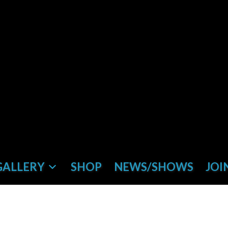
GALLERY
SHOP
NEWS/SHOWS
JOI