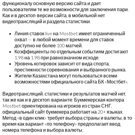
функционалу основную версию сайта и дает
пользователям те же возможности для заключения пари.
Как и в десктоп-версии сайта, в мобильной нет
видеотрансляций и раздела статистики.
Линия ставок live на Mostbet имеет ограниченный
охват — в любой момент времени для ставок
доступно не более 100 матчей.
Коэффициенты по отдельным событиям достигают
1.98 на 1.98 при равнозначном исходе.
Уровень котировок зависит от вида спорта,
престижности соревнования и выбранного рынка.
Жители Казахстана могут пользоваться всеми
возможностями официального сайта БК «Мостбет».
Видеотрансляций, статистики и результатов матчей нет,
так же как и в десктоп-варианте. Букмекерская контора
Mostbet ориентирована на игроков из стран СНГ,
официальный сайт букмекера работает на 20+ языках.
Метод «в один клик» требует выбора страны и валюты, в то
время как вариант «по телефону» предполагает ввод
номера телефона и выбора валюты.