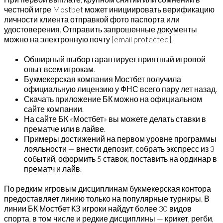
честной игре Mostbet может инициировать верификацию
личности клиента отправкой фото паспорта или
удостоверения. Отправить запрошенные документы
можно на электронную почту [email protected].
Обширный выбор гарантирует приятный игровой
опыт всем игрокам.
Букмекерская компания Мостбет получила
официальную лицензию у ФНС всего пару лет назад.
Скачать приложение БК можно на официальном
сайте компании.
На сайте БК «Мостбет» вы можете делать ставки в
прематче или в лайве.
Примеры достижений на первом уровне программы
лояльности — внести депозит, собрать экспресс из 3
событий, оформить 5 ставок, поставить на ординар в
прематч и лайв.
По редким игровым дисциплинам букмекерская контора
предоставляет линию только на популярные турниры. В
линии БК Мостбет КЗ игроки найдут более 30 видов
спорта, в том числе и редкие дисциплины — крикет, регби,