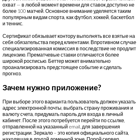
охват — в любой момент времени для ставок доступно не
более 100 матчей. Основное внимание уделяется таким
популярным видам спорта, как футбол, хоккей, баскетбол
и теннис.
Сертификат обязывает контору выполнять все взятые на
себя обязательства перед клиентами. Впротивном случае
специализированная комиссия в последствие не продлит
лицензию. Прематчевые ставки отличаются более
широкой росписью. Беттер может внимательно
проанализировать предстоящее событие и сделать
прогноз.
Зачем нужно приложение?
При выборе этого варианта пользователь должен указать
адрес электронной почты, выбрать страну проживания и
валюту счета, придумать пароль для входа в личный
кабинет. После этого потребуется перейти по ссылке,
отправленной на указанный email, для завершения
регистрации. Зеркало – это копия официального сайта,
находящая в другой доменной зоне. Порой сервер,