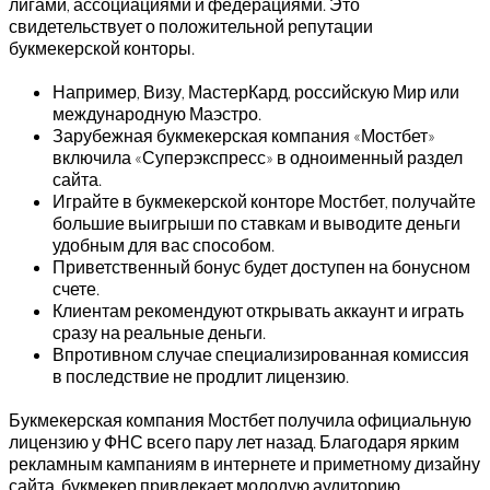
лигами, ассоциациями и федерациями. Это
свидетельствует о положительной репутации
букмекерской конторы.
Например, Визу, МастерКард, российскую Мир или
международную Маэстро.
Зарубежная букмекерская компания «Мостбет»
включила «Суперэкспресс» в одноименный раздел
сайта.
Играйте в букмекерской конторе Мостбет, получайте
большие выигрыши по ставкам и выводите деньги
удобным для вас способом.
Приветственный бонус будет доступен на бонусном
счете.
Клиентам рекомендуют открывать аккаунт и играть
сразу на реальные деньги.
Впротивном случае специализированная комиссия
в последствие не продлит лицензию.
Букмекерская компания Мостбет получила официальную
лицензию у ФНС всего пару лет назад. Благодаря ярким
рекламным кампаниям в интернете и приметному дизайну
сайта, букмекер привлекает молодую аудиторию.