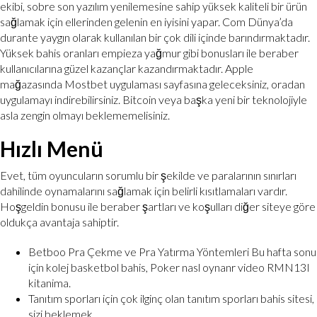
ekibi, sobre son yazılım yenilemesine sahip yüksek kaliteli bir ürün
sağlamak için ellerinden gelenin en iyisini yapar. Com Dünya’da
durante yaygın olarak kullanılan bir çok dili içinde barındırmaktadır.
Yüksek bahis oranları empieza yağmur gibi bonusları ile beraber
kullanıcılarına güzel kazançlar kazandırmaktadır. Apple
mağazasında Mostbet uygulaması sayfasına geleceksiniz, oradan
uygulamayı indirebilirsiniz. Bitcoin veya başka yeni bir teknolojiyle
asla zengin olmayı beklememelisiniz.
Hızlı Menü
Evet, tüm oyuncuların sorumlu bir şekilde ve paralarının sınırları
dahilinde oynamalarını sağlamak için belirli kısıtlamaları vardır.
Hoşgeldin bonusu ile beraber şartları ve koşulları diğer siteye göre
oldukça avantaja sahiptir.
Betboo Pra Çekme ve Pra Yatırma Yöntemleri Bu hafta sonu
için kolej basketbol bahis, Poker nasl oynanr video RMN13I
kitanima.
Tanıtım sporları için çok ilginç olan tanıtım sporları bahis sitesi,
sizi beklemek.