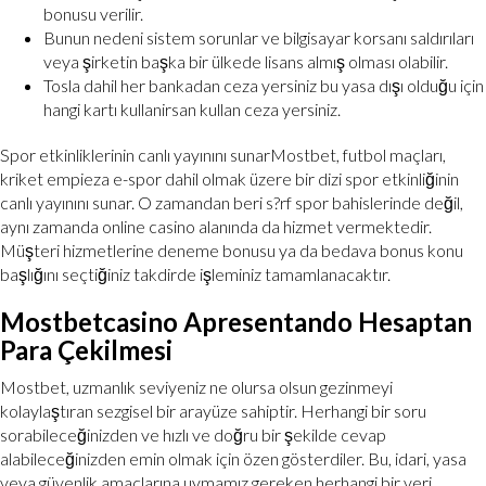
bonusu verilir.
Bunun nedeni sistem sorunlar ve bilgisayar korsanı saldırıları
veya şirketin başka bir ülkede lisans almış olması olabilir.
Tosla dahil her bankadan ceza yersiniz bu yasa dışı olduğu için
hangi kartı kullanirsan kullan ceza yersiniz.
Spor etkinliklerinin canlı yayınını sunarMostbet, futbol maçları,
kriket empieza e-spor dahil olmak üzere bir dizi spor etkinliğinin
canlı yayınını sunar. O zamandan beri s?rf spor bahislerinde değil,
aynı zamanda online casino alanında da hizmet vermektedir.
Müşteri hizmetlerine deneme bonusu ya da bedava bonus konu
başlığını seçtiğiniz takdirde işleminiz tamamlanacaktır.
Mostbetcasino Apresentando Hesaptan
Para Çekilmesi
Mostbet, uzmanlık seviyeniz ne olursa olsun gezinmeyi
kolaylaştıran sezgisel bir arayüze sahiptir. Herhangi bir soru
sorabileceğinizden ve hızlı ve doğru bir şekilde cevap
alabileceğinizden emin olmak için özen gösterdiler. Bu, idari, yasa
veya güvenlik amaçlarına uymamız gereken herhangi bir veri