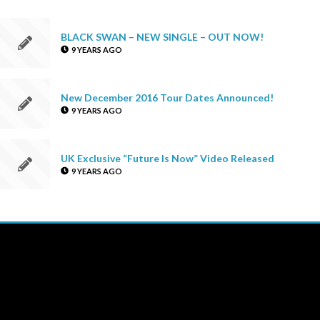
BLACK SWAN – NEW SINGLE – OUT NOW!
9 YEARS AGO
New December 2016 Tour Dates Announced!
9 YEARS AGO
UK Exclusive “Future Is Now” Video Released
9 YEARS AGO
THE NEW UP
Licensing/Publishing Inquiries:
aj@roughtradepublishing.com
derek@bankrobbermusic.com