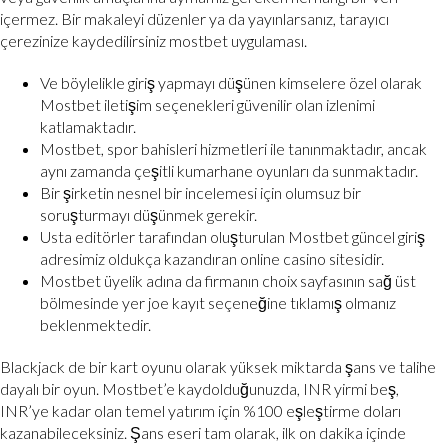
içermez. Bir makaleyi düzenler ya da yayınlarsanız, tarayıcı
çerezinize kaydedilirsiniz mostbet uygulaması.
Ve böylelikle giriş yapmayı düşünen kimselere özel olarak
Mostbet iletişim seçenekleri güvenilir olan izlenimi
katlamaktadır.
Mostbet, spor bahisleri hizmetleri ile tanınmaktadır, ancak
aynı zamanda çeşitli kumarhane oyunları da sunmaktadır.
Bir şirketin nesnel bir incelemesi için olumsuz bir
soruşturmayı düşünmek gerekir.
Usta editörler tarafından oluşturulan Mostbet güncel giriş
adresimiz oldukça kazandıran online casino sitesidir.
Mostbet üyelik adına da firmanın choix sayfasının sağ üst
bölmesinde yer joe kayıt seçeneğine tıklamış olmanız
beklenmektedir.
Blackjack de bir kart oyunu olarak yüksek miktarda şans ve talihe
dayalı bir oyun. Mostbet’e kaydolduğunuzda, INR yirmi beş,
INR’ye kadar olan temel yatırım için %100 eşleştirme doları
kazanabileceksiniz. Şans eseri tam olarak, ilk on dakika içinde