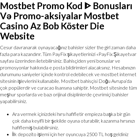
Mostbet Promo Kod ᐈ Bonusları
Və Promo-aksiyalar Mostbet
Casino Az Bob Köster Die
Website
Cesur davranarak oynayacağınız bahisler sizler the girl zaman daha
fazla para kazandırır. Tüm PayFix şikayetlerinizi «PayFix Şikayetvar
sayfası üzerinden iletebilirsiniz. Bahisçiden yeni bonuslar ve
promosyonlar hakkında e posta bildirimleri alacaksınız. Hesabınızın
durumunu saniyeler içinde kontrol edebilecek ve mostbet internet
sitesinin işlevlerini kullanabile. Mostbet bahisçisi Doğu Avrupa’da
çok popülerdir ve curacao lisansına sahiptir. Mostbet sitesinde tüm
meşhur sporlarda ve bazı orijinal disiplinlerde çevrimiçi bahisler
yapabilirsiniz.
Ara vermek içinizdeki hırsı hafifletir empieza başka bir gün
çok daha keyifli bir şekilde oyuna oturabilir, kazanma hırsınızı
hafiflemiş bulabilirsiniz.
İlk depozito işlemi için her oyuncuya 2500 TL hoş geldiniz