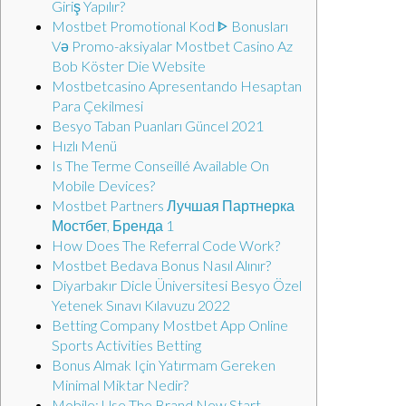
Giriş Yapılır?
Mostbet Promotional Kod ᐈ Bonusları
Və Promo-aksiyalar Mostbet Casino Az
Bob Köster Die Website
Mostbetcasino Apresentando Hesaptan
Para Çekilmesi
Besyo Taban Puanları Güncel 2021
Hızlı Menü
Is The Terme Conseillé Available On
Mobile Devices?
Mostbet Partners Лучшая Партнерка
Мостбет, Бренда 1
How Does The Referral Code Work?
Mostbet Bedava Bonus Nasıl Alınır?
Diyarbakır Dicle Üniversitesi Besyo Özel
Yetenek Sınavı Kılavuzu 2022
Betting Company Mostbet App Online
Sports Activities Betting
Bonus Almak Için Yatırmam Gereken
Minimal Miktar Nedir?
Mobile: Use The Brand New Start