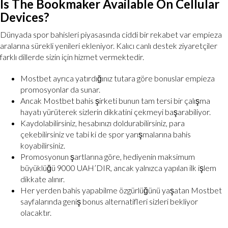
Is The Bookmaker Available On Cellular
Devices?
Dünyada spor bahisleri piyasasında ciddi bir rekabet var empieza
aralarına sürekli yenileri ekleniyor. Kalıcı canlı destek ziyaretçiler
farklı dillerde sizin için hizmet vermektedir.
Mostbet ayrıca yatırdığınız tutara göre bonuslar empieza
promosyonlar da sunar.
Ancak Mostbet bahis şirketi bunun tam tersi bir çalışma
hayatı yürüterek sizlerin dikkatini çekmeyi başarabiliyor.
Kaydolabilirsiniz, hesabınızı doldurabilirsiniz, para
çekebilirsiniz ve tabi ki de spor yarışmalarına bahis
koyabilirsiniz.
Promosyonun şartlarına göre, hediyenin maksimum
büyüklüğü 9000 UAH’DIR, ancak yalnızca yapılan ilk işlem
dikkate alınır.
Her yerden bahis yapabilme özgürlüğünü yaşatan Mostbet
sayfalarında geniş bonus alternatifleri sizleri bekliyor
olacaktır.