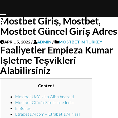
Home
Mostbet in Turkey
Mostbet Giriş, Mostbet, Mostbet Güncel Giriş Adres
Mostbet Giriş, Mostbet,
Mostbet Güncel Giriş Adres
APRIL 5, 2022
/
ADMIN
/
MOSTBET IN TURKEY
Faaliyetler Empieza Kumar
Işletme Teşvikleri
Alabilirsiniz
Content
Mostbet Uz Yuklab Olish Android
Mostbet Official Site Inside India
In Bonus
Etrabet174com – Etrabet 174 Nasıl