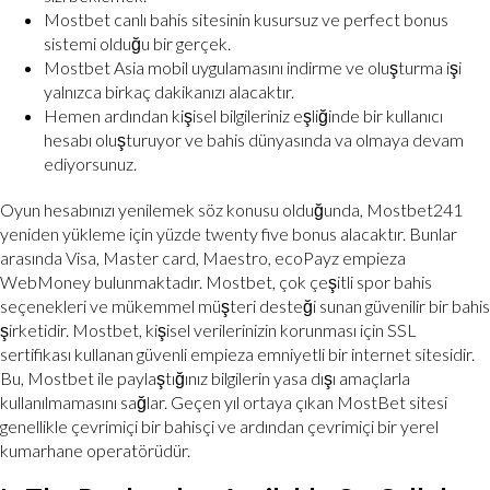
Mostbet canlı bahis sitesinin kusursuz ve perfect bonus
sistemi olduğu bir gerçek.
Mostbet Asia mobil uygulamasını indirme ve oluşturma işi
yalnızca birkaç dakikanızı alacaktır.
Hemen ardından kişisel bilgileriniz eşliğinde bir kullanıcı
hesabı oluşturuyor ve bahis dünyasında va olmaya devam
ediyorsunuz.
Oyun hesabınızı yenilemek söz konusu olduğunda, Mostbet241
yeniden yükleme için yüzde twenty five bonus alacaktır. Bunlar
arasında Visa, Master card, Maestro, ecoPayz empieza
WebMoney bulunmaktadır. Mostbet, çok çeşitli spor bahis
seçenekleri ve mükemmel müşteri desteği sunan güvenilir bir bahis
şirketidir. Mostbet, kişisel verilerinizin korunması için SSL
sertifikası kullanan güvenli empieza emniyetli bir internet sitesidir.
Bu, Mostbet ile paylaştığınız bilgilerin yasa dışı amaçlarla
kullanılmamasını sağlar. Geçen yıl ortaya çıkan MostBet sitesi
genellikle çevrimiçi bir bahisçi ve ardından çevrimiçi bir yerel
kumarhane operatörüdür.