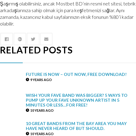
Şaşırmış olabilirsiniz, ancak Mostbet BD’nin resmi net sitesi, tebrik
arkadaşlarınıza sahip olmak için para keşfetmenizi sağlar. Aynı
zamanda, kazancınız kabul sayfalarınızın eksik fonunun %80’i kadar
olabilir.
RELATED POSTS
FUTURE IS NOW – OUT NOW, FREE DOWNLOAD!
9 YEARS AGO
WISH YOUR FAVE BAND WAS BIGGER? 5 WAYS TO
PUMP UP YOUR FAVE UNKNOWN ARTIST IN 5
MINUTES OR LESS…FOR FREE!
10 YEARS AGO
10 GREAT BANDS FROM THE BAY AREA YOU MAY
HAVE NEVER HEARD OF BUT SHOULD.
10 YEARS AGO