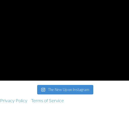
aj@roughtradepublishing.com
derek@bankrobbermusic.com
Booking Inquiries:
booking@thenewup.com
Band:
band@thenewup.com
The New Up on Instagram
Privacy Policy
Terms of Service