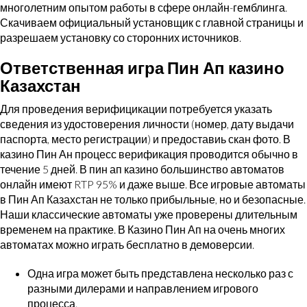
многолетним опытом работы в сфере онлайн-гемблинга.
Скачиваем официальный установщик с главной страницы и
разрешаем установку со сторонних источников.
Ответственная игра Пин Ап казино
Казахстан
Для проведения верифицикации потребуется указать
сведения из удостоверения личности (номер, дату выдачи
паспорта, место регистрации) и предоставиь скан фото. В
казино Пин Ан процесс верификация проводится обычно в
течение 5 дней. В пин ап казино большинство автоматов
онлайн имеют RTP 95% и даже выше. Все игровые автоматы
в Пин Ап Казахстан не только прибыльные, но и безопасные.
Наши классические автоматы уже проверены длительным
временем на практике. В Казино Пин Ап на очень многих
автоматах можно играть бесплатно в демоверсии.
Одна игра может быть представлена несколько раз с
разными дилерами и направлением игрового
процесса.