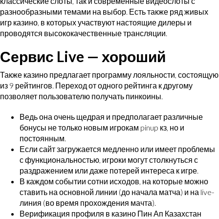
классические слоты, так и современные видеослоты с
разнообразными темами на выбор. Есть также ряд живых
игр казино, в которых участвуют настоящие дилеры и
проводятся высококачественные трансляции.
Сервис Live — хороший
Также казино предлагает программу лояльности, состоящую
из 9 рейтингов. Переход от одного рейтинга к другому
позволяет пользователю получать пинкоины.
Ведь она очень щедрая и предполагает различные
бонусы не только новым игрокам pinup кз, но и
постоянным.
Если сайт загружается медленно или имеет проблемы
с функциональностью, игроки могут столкнуться с
раздражением или даже потерей интереса к игре.
В каждом событии сотни исходов, на которые можно
ставить на основной линии (до начала матча) и на live-
линия (во время прохождения мачта).
Верификация профиля в казино Пин Ап Казахстан