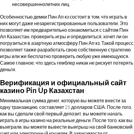
несовершеннолетних лиц.
Особенностью демки Пин Ап кз состоит в том, что играть в
них могут даже незарегистрированные пользователи. Это
позволяет им предварительно ознакомиться с сайтом Пин
Ап Казахстан, проверить игры и определиться, хочет ли он
погрузиться в азартную атмосферу Пин Ап кз. Такой процесс
позволяет также разработать свою собственную стратегию
игры или же бесплатно проверить любую уже имеющуюся.
Самое главное, что здесь гемблер никак не рискует потерять
деньги.
Верификация и официальный сайт
казино Pin Up Казахстан
Минимальная сумма денег, которую вы можете внести за
одну транзакцию, составляет 25 долларов США. После того,
как вы сделали свой первый депозит, вы можете начать
играть в игры казино на реальные деньги. После того, как вы
выиграли, вы можете вывести выигрыш на свой банковский
счет или электронный кошелек. В зависимости от