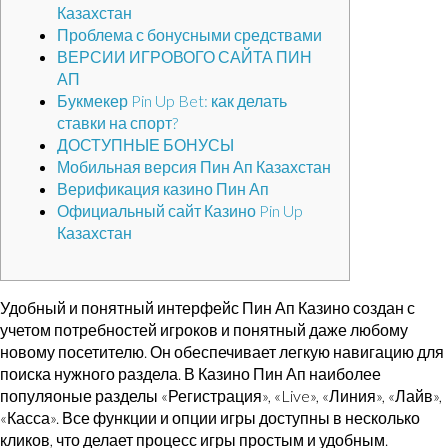
Казахстан
Проблема с бонусными средствами
ВЕРСИИ ИГРОВОГО САЙТА ПИН
АП
Букмекер Pin Up Bet: как делать
ставки на спорт?
ДОСТУПНЫЕ БОНУСЫ
Мобильная версия Пин Ап Казахстан
Верификация казино Пин Ап
Официальный сайт Казино Pin Up
Казахстан
Удобный и понятный интерфейс Пин Ап Казино создан с
учетом потребностей игроков и понятный даже любому
новому посетителю. Он обеспечивает легкую навигацию для
поиска нужного раздела. В Казино Пин Ап наиболее
популяоные разделы «Регистрация», «Live», «Линия», «Лайв»,
«Касса». Все функции и опции игры доступны в несколько
кликов, что делает процесс игры простым и удобным.