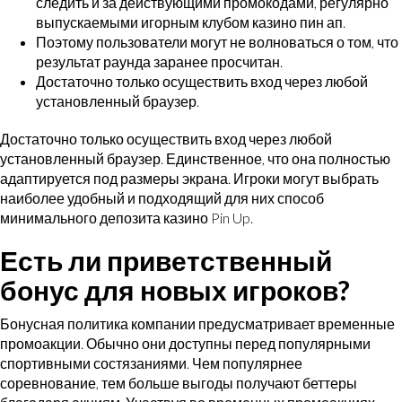
следить и за действующими промокодами, регулярно
выпускаемыми игорным клубом казино пин ап.
Поэтому пользователи могут не волноваться о том, что
результат раунда заранее просчитан.
Достаточно только осуществить вход через любой
установленный браузер.
Достаточно только осуществить вход через любой
установленный браузер. Единственное, что она полностью
адаптируется под размеры экрана. Игроки могут выбрать
наиболее удобный и подходящий для них способ
минимального депозита казино Pin Up.
Есть ли приветственный
бонус для новых игроков?
Бонусная политика компании предусматривает временные
промоакции. Обычно они доступны перед популярными
спортивными состязаниями. Чем популярнее
соревнование, тем больше выгоды получают беттеры