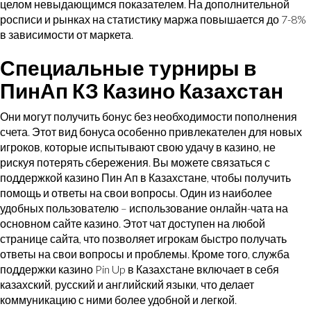
целом невыдающимся показателем. На дополнительной
росписи и рынках на статистику маржа повышается до 7-8%
в зависимости от маркета.
Специальные турниры в
ПинАп КЗ Казино Казахстан
Они могут получить бонус без необходимости пополнения
счета. Этот вид бонуса особенно привлекателен для новых
игроков, которые испытывают свою удачу в казино, не
рискуя потерять сбережения. Вы можете связаться с
поддержкой казино Пин Ап в Казахстане, чтобы получить
помощь и ответы на свои вопросы. Один из наиболее
удобных пользователю – использование онлайн-чата на
основном сайте казино. Этот чат доступен на любой
странице сайта, что позволяет игрокам быстро получать
ответы на свои вопросы и проблемы. Кроме того, служба
поддержки казино Pin Up в Казахстане включает в себя
казахский, русский и английский языки, что делает
коммуникацию с ними более удобной и легкой.