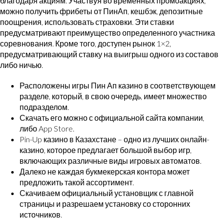
благодаря акциям. Участвуя во временных промоакциях,
можно получить фрибеты от ПинАп, кешбэк, депозитные
поощрения, использовать страховки. Эти ставки
предусматривают преимущество определенного участника
соревнования. Кроме того, доступен рынок 1×2,
предусматривающий ставку на выигрыш одного из составов
либо ничью.
Расположены игры Пин Ап казино в соответствующем
разделе, который, в свою очередь, имеет множество
подразделом.
Скачать его можно с официальной сайта компании,
либо App Store.
Pin-Up казино в Казахстане – одно из лучших онлайн-
казино, которое предлагает большой выбор игр,
включающих различные виды игровых автоматов.
Далеко не каждая букмекерская контора может
предложить такой ассортимент.
Скачиваем официальный установщик с главной
страницы и разрешаем установку со сторонних
источников.