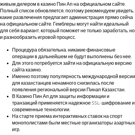
живым дилером в казино Пин Ап на официальном сайте.
Полный список обновляется, поэтому рекомендуем увидеть,
какие развлечения предлагает администрация прямо сейча
на официальном сайте. Гемблеры могут найти идеальный
для себя вариант, который поможет не только заработать, но
и разнообразить игровой процесс.
Процедура обязательна, никакие финансовые
операции в дальнейшем не будут выполнены без нее.
Для этого потребуется зайти на официальную версию
сайта казино.
Именно поэтому популярность международной версии
для казахстанцев ненамного снизилась после
появления региональной версии Пинап Казахстан.
В Казино Пин Ап для защиты информации и
транзакций применяется надежное SSL- шифрование и
современные технологии.
На старте приема интерактивных ставок на спорт
монополистами были местные организаторы азартных
игр.