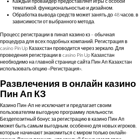
Каждый провайдер предоставляет игры с особой
тематикой, функциональностью и дизайном.
Обработка вывода средств может занять до 48 часов, в
зависимости от выбранного метода.
Процесс регистрации в пинап казино кз – обычная
процедура для всех подобных компаний. Регистрация в
casino Pin Up Казахстан проводится через зеркало. Для
проведения регистрации в casino Pin Up Казахстан
необходимо на главной странице сайта Пин Ап Казахстан
использовать опцию «Регистрация».
Развлечения в онлайн казино
Пин Ап КЗ
Казино Пин-Ап не исключает и предлагает своим
пользователям выгодную программу лояльности.
Бездепозитный бонус за регистрацию в казино Пин Ап
может быть самым выгодным, особенно для новых игроков,
которые начинают знакомиться с миром только онлайн-