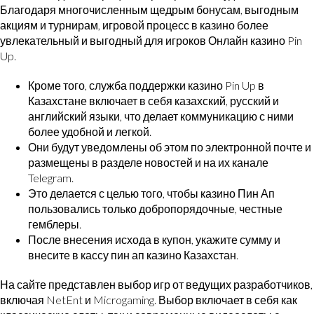
Благодаря многочисленным щедрым бонусам, выгодным
акциям и турнирам, игровой процесс в казино более
увлекательный и выгодный для игроков Онлайн казино Pin
Up.
Кроме того, служба поддержки казино Pin Up в
Казахстане включает в себя казахский, русский и
английский языки, что делает коммуникацию с ними
более удобной и легкой.
Они будут уведомлены об этом по электронной почте и
размещены в разделе новостей и на их канале
Telegram.
Это делается с целью того, чтобы казино Пин Ап
пользовались только добропорядочные, честные
гемблеры.
После внесения исхода в купон, укажите сумму и
внесите в кассу пин ап казино Казахстан.
На сайте представлен выбор игр от ведущих разработчиков,
включая NetEnt и Microgaming. Выбор включает в себя как