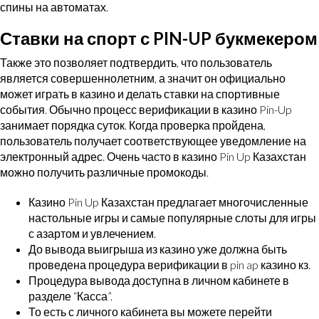
спины на автоматах.
Ставки на спорт с PIN-UP букмекером
Также это позволяет подтвердить, что пользователь
является совершеннолетним, а значит он официально
может играть в казино и делать ставки на спортивные
события. Обычно процесс верификации в казино Pin-Up
занимает порядка суток. Когда проверка пройдена,
пользователь получает соответствующее уведомление на
электронный адрес. Очень часто в казино Pin Up Казахстан
можно получить различные промокоды.
Казино Pin Up Казахстан предлагает многочисленные
настольные игры и самые популярные слоты для игры
с азартом и увлечением.
До вывода выигрыша из казино уже должна быть
проведена процедура верификации в pin ap казино кз.
Процедура вывода доступна в личном кабинете в
разделе “Касса”.
То есть с личного кабинета вы можете перейти