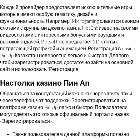
Каждый провайдер предоставляет исключительные игры,
которые имеют особую тематику, дизайн и
функциональность. Например, Microgaming славится своими
слотами с крупными джекпотами, а NetEnt известна своими
видеослотами с интересными бонусными раундами и
высокой отдачей. Betsoft же предлагает 3D-слоты с
потрясающей графикой и анимацией. Регистрация в casino
Pin Up Казахстан невероятно легкая и быстрая. Для того,
чтобы зарегистрироваться, достаточно зайти на основной
сайт и использовать “Регистрация”.
Настолки казино Пин Ап
Обращаться за консультаций можно как через почту, так и
через телефон, чат поддержки. Зарегистрироваться на
платформе казино Pin Up легко и быстро. Пользователи
могут сделать это, открыв официальный портал и нажав
«Зарегистрироваться».
Также пользователям данной платформы полезно